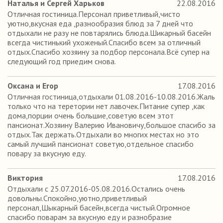
Наталья и Сергей Харьков
22.08.2016
Отличная гостиница.Персонал приветливый,чисто
уютно,вкусная еда ,разнообразия блюд за 7 дней что
отдыхали не разу не повтарялись блюда.Шикарный басейн
всегда чистинький ухоженый.Спасибо всем за отличный
отдых.Спасибо хозяину за подбор персонала.Всё супер на
следующий год приедим снова.
Оксана и Егор
17.08.2016
Отличная гостиница,отдыхали 01.08.2016-10.08.2016.Жаль
только что на теретории нет лавочек.Питание супер ,как
дома,порции очень большие,советую всем этот
пансионат.Хозяину Валерию Ивановичу,большое спасибо за
отдых.Так держать.Отдыхали во многих местах но это
самый лучший пансионат советую,отдельное спасибо
повару за вкусную еду.
Виктория
17.08.2016
Отдыхали с 25.07.2016-05.08.2016.Остались очень
довольны.Спокойно,уютно,приветливый
персонал,Шыкарный басейн,всегда чистый.Огромное
спасибо поварам за вкусную еду и разнобразие