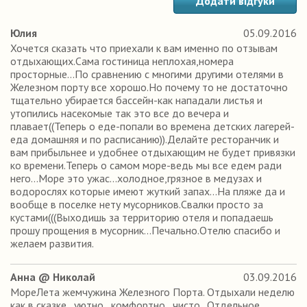
Додати відгуки
Юлия
05.09.2016
Хочется сказать что приехали к вам именно по отзывам
отдыхающих.Сама гостиница неплохая,номера
просторные...По сравнению с многими другими отелями в
Железном порту все хорошо.Но почему то не достаточно
тщательно убирается бассейн-как нападали листья и
утопились насекомые так это все до вечера и
плавает((Теперь о еде-попали во времена детских лагерей-
еда домашняя и по расписанию)).Делайте ресторанчик и
вам прибыльнее и удобнее отдыхающим не будет привязки
ко времени.Теперь о самом море-ведь мы все едем ради
него...Море это ужас...холодное,грязное в медузах и
водорослях которые имеют жуткий запах...На пляже да и
вообще в поселке нету мусорников.Свалки просто за
кустами(((Выходишь за территорию отеля и попадаешь
прошу прощения в мусорник...Печально.Отелю спасибо и
желаем развития.
Анна @ Николай
03.09.2016
МореЛета жемчужина Железного Порта. Отдыхали неделю
как в сказке , уютно , комфортно , чисто . Отдельное