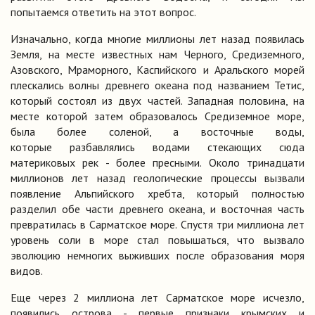
попытаемся ответить на этот вопрос.
Изначально, когда многие миллионы лет назад появилась
Земля, на месте известных нам Черного, Средиземного,
Азовского, Мраморного, Каспийского и Аральского морей
плескались волны древнего океана под названием Тетис,
который состоял из двух частей. Западная половина, на
месте которой затем образовалось Средиземное море,
была более соленой, а восточные воды,
которые разбавлялись водами стекающих сюда
материковых рек - более пресными. Около тринадцати
миллионов лет назад геологические процессы вызвали
появление Альпийского хребта, который полностью
разделил обе части древнего океана, и восточная часть
превратилась в Сарматское море. Спустя три миллиона лет
уровень соли в море стал повышаться, что вызвало
эволюцию немногих выживших после образования моря
видов.
Еще через 2 миллиона лет Сарматское море исчезло,
появились острова - первые признаки крымских и