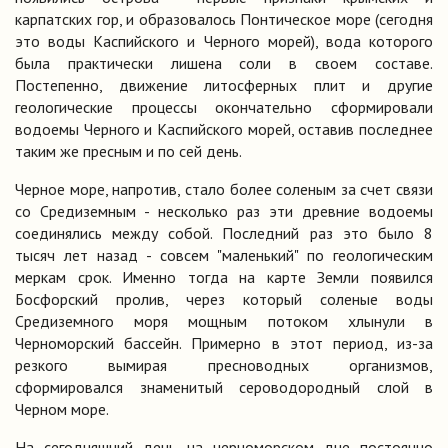
карпатских гор, и образовалось Понтическое море (сегодня
это воды Каспийского и Черного морей), вода которого
была практически лишена соли в своем составе.
Постепенно, движение литосферных плит и другие
геологические процессы окончательно сформировали
водоемы Черного и Каспийского морей, оставив последнее
таким же пресным и по сей день.
Черное море, напротив, стало более соленым за счет связи
со Средиземным - несколько раз эти древние водоемы
соединялись между собой. Последний раз это было 8
тысяч лет назад - совсем "маленький" по геологическим
меркам срок. Именно тогда на карте Земли появился
Босфорский пролив, через который соленые воды
Средиземного моря мощным потоком хлынули в
Черноморский бассейн. Примерно в этот период, из-за
резкого вымирая пресноводных организмов,
сформировался знаменитый сероводородный слой в
Черном море.
На сегодняшний день на черноморском дне постоянно